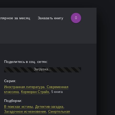
лярное за месяц
Заказать книгу
Поделитесь в соц. сетях:
Серия:
Иностранная литература. Современная
классика
,
Корморан Страйк
, 5 книга
Подборки:
В поисках истины
,
Детектив-загадка
,
Загадочное исчезновение
,
Смертельная