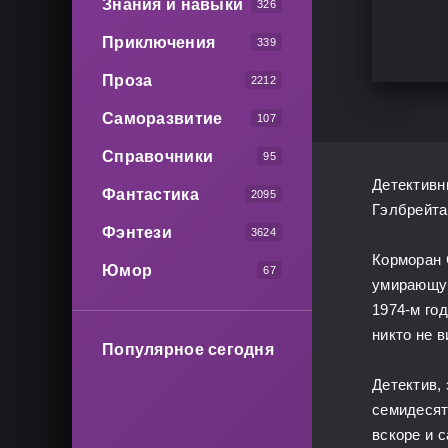
Знания и навыки
326
Приключения
339
Проза
2212
Саморазвитие
107
Справочники
95
Детективн
Фантастика
2095
Гэлбрейта
Фэнтези
3624
Корморан 
Юмор
67
умирающую
1974-м го
никто не в
Популярное сегодня
Детектив,
семидесят
вскоре и 