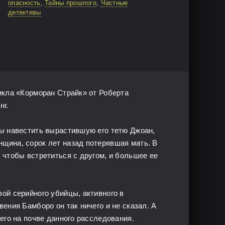
опасность
,
Тайны прошлого
,
Частные
детективы
икла «Корморан Страйк» от Роберта
нг.
бы навестить вырастившую его тетю Джоан,
щина, сорок лет назад потерявшая мать. В
 чтобы встретиться с другом, и большее ее
ой серийного убийцы, активного в
ения Бамборо он так ничего и не сказал. А
его на почве данного расследования.