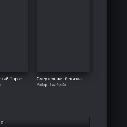
Рождественский Поросёнок
Смертельная белизна
г
Роберт Гэлбрейт