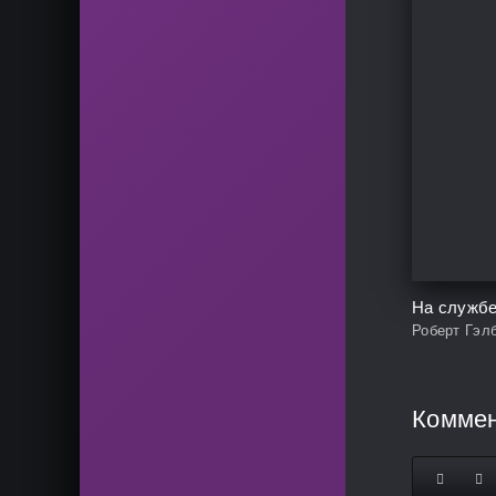
На службе
Роберт Гэл
Комме