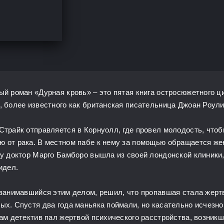
ый роман «Дурная кровь» – это пятая книга остросюжетного ц
, более известного как британская писательница Джоан Роули
Страйк отправляется в Корнуолл, где провел молодость, что
 от рака. В местном пабе к нему за помощью обращается жен
ду доктор Марго Бамборо вышла из своей лондонской клиники,
идел.
 занимавшийся этим делом, решил, что пропавшая стала жертв
ых. Спустя два года маньяка поймали, но касательно исчезнов
сам детектив пал жертвой психического расстройства, возникш