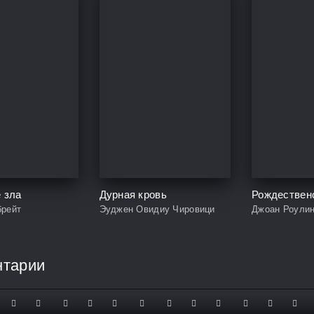
 зла
Дурная кровь
брейт
Эуджен Овидиу Чировици
Джоан Роулин
нтарии