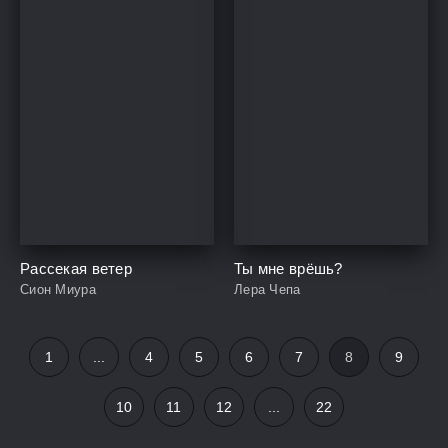
Рассекая ветер
Ты мне врёшь?
Сион Миура
Лера Чепа
1
...
4
5
6
7
8
9
10
11
12
...
22