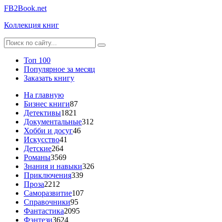
FB2Book.net
Коллекция книг
Топ 100
Популярное за месяц
Заказать книгу
На главную
Бизнес книги
87
Детективы
1821
Документальные
312
Хобби и досуг
46
Искусство
41
Детские
264
Романы
3569
Знания и навыки
326
Приключения
339
Проза
2212
Саморазвитие
107
Справочники
95
Фантастика
2095
Фэнтези
3624