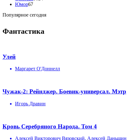
Юмор
67
Популярное сегодня
Фантастика
Улей
Маргарет О'Доннелл
Чужак-2: Рейнджер. Боевик-универсал. Мэтр
Игорь Дравин
Кровь Серебряного Народа. Том 4
Алексей Викторович Вязовский, Алексей Даньшин