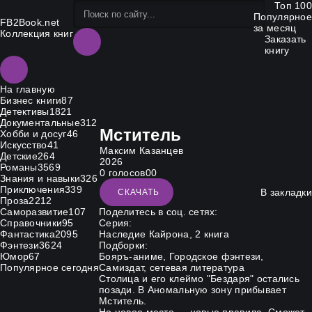
Топ 100
Популярное
FB2Book.net
за месяц
Коллекция книг
Заказать
книгу
На главную
Бизнес книги
87
Детективы
1821
Документальные
312
Мститель
Хобби и досуг
46
Искусство
41
Максим Казанцев
Детские
264
2026
Романы
3569
0
голосов
0
0
Знания и навыки
326
Приключения
339
В закладки
СКАЧАТЬ
Проза
2212
Саморазвитие
107
Поделитесь в соц. сетях:
Справочники
95
Серия:
Фантастика
2095
Наследие Кайрона
, 2 книга
Фэнтези
3624
Подборки:
Юмор
67
Бояръ-аниме
,
Городское фэнтези
,
Популярное сегодня
Самиздат
,
сетевая литература
Столица и его клеймо "Бездаря" остались
позади. В Аномальную зону прибывает
Мститель.