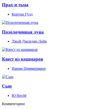
Прах и тьма
Кортни Гулд
Позолоченная луна
Джой Джордан-Лейк
Квест из кошмаров
Наима Циммерманн
Сын
Ю Несбё
Комментарии