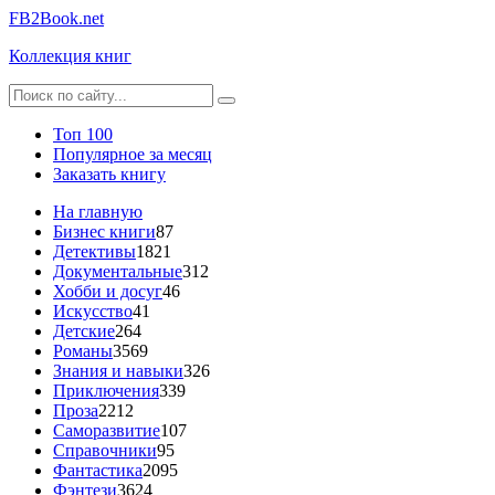
FB2Book.net
Коллекция книг
Топ 100
Популярное за месяц
Заказать книгу
На главную
Бизнес книги
87
Детективы
1821
Документальные
312
Хобби и досуг
46
Искусство
41
Детские
264
Романы
3569
Знания и навыки
326
Приключения
339
Проза
2212
Саморазвитие
107
Справочники
95
Фантастика
2095
Фэнтези
3624