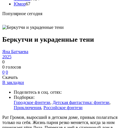
Юмор
67
Популярное сегодня
Беркутчи и украденные тени
Яна Батчаева
2025
0
0
голосов
0
0
Скачать
В закладки
Поделитесь в соц. сетях:
Подборки:
Городское фэнтези
,
Детская фантастика: фэнтези
,
Приключения
,
Российское фэнтези
Рат Громов, выросший в детском доме, привык полагаться
только на себя. Жизнь парня резко меняется, когда за ним
приезжает тётя Лиза. Переехав к ней в старинный дом в