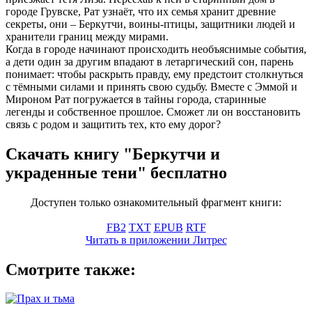
городе Грувске, Рат узнаёт, что их семья хранит древние
секреты, они – Беркутчи, воины-птицы, защитники людей и
хранители границ между мирами.
Когда в городе начинают происходить необъяснимые события,
а дети один за другим впадают в летаргический сон, парень
понимает: чтобы раскрыть правду, ему предстоит столкнуться
с тёмными силами и принять свою судьбу. Вместе с Эммой и
Мироном Рат погружается в тайны города, старинные
легенды и собственное прошлое. Сможет ли он восстановить
связь с родом и защитить тех, кто ему дорог?
Скачать книгу "Беркутчи и
украденные тени" бесплатно
Доступен только ознакомительный фрагмент книги:
FB2
TXT
EPUB
RTF
Читать в приложении Литрес
Смотрите также: