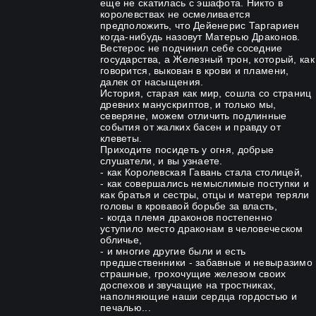
еще не скатилась с эшафота. Никто в
королевствах не осмеливается
предположить, что Дейенерис Таргариен
когда-нибудь назовут Матерью Драконов.
Вестерос не подчинил себе соседние
государства, а Железный трон, который, как
говорится, выкован в крови и пламени,
далек от насыщения.
История, старая как мир, сошла со страниц
древних манускриптов, и только мы,
северяне, можем отличить подлинные
события от жалких басен и правду от
клеветы.
Приходите посидеть у огня, добрые
слушатели, и вы узнаете.
- как Королевская Гавань стала столицей,
- как совершались немыслимые поступки и
как братья и сестры, отцы и матери теряли
головы в кровавой борьбе за власть,
- когда племя драконов постепенно
уступило место драконам в человеческом
обличье,
- и многие другие были и есть
предшественники - забавные и невыразимо
страшные, грохочущие железом своих
доспехов и звучащие на тростниках,
наполняющие наши сердца гордостью и
печалью...