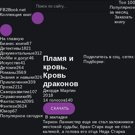
Топ 100
Популярное
FB2Book.net
за месяц
Коллекция книг
Заказать
книгу
На главную
Бизнес книги
87
Детективы
1821
Документальные
312
Пламя и
Поделитесь в соц. сетях:
Хобби и досуг
46
Подборки:
Искусство
41
кровь.
Детские
264
Романы
3569
Кровь
Знания и навыки
326
Приключения
339
драконов
Проза
2212
Джордж Мартин
Саморазвитие
107
2018
Справочники
95
14
голосов
14
0
Фантастика
2095
Фэнтези
3624
СКАЧАТЬ
Юмор
67
Популярное сегодня
В закладки
Тирион Ланнистер еще не стал заложником
жестокой судьбы, Бран Старк еще не стал
калекой, а голова его отца Неда Старка