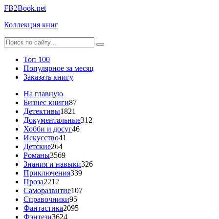
FB2Book.net
Коллекция книг
Топ 100
Популярное за месяц
Заказать книгу
На главную
Бизнес книги
87
Детективы
1821
Документальные
312
Хобби и досуг
46
Искусство
41
Детские
264
Романы
3569
Знания и навыки
326
Приключения
339
Проза
2212
Саморазвитие
107
Справочники
95
Фантастика
2095
Фэнтези
3624