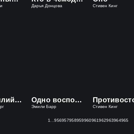
зи
Дарья Донцова
Стивен Кинг
Крокодилий сторож
Одно воспоминание Флоры Бэнкс
рг
Эмили Барр
Стивен Кинг
1
...
956
957
958
959
960
961
962
963
964
965