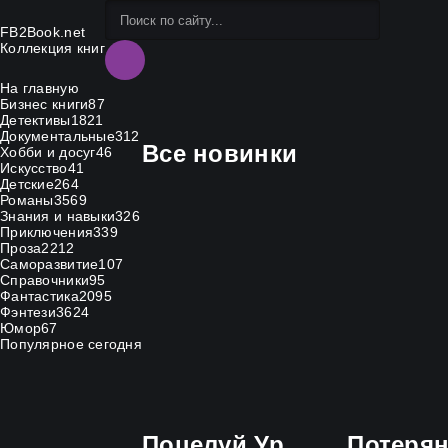
FB2Book.net
Коллекция книг
На главную
Бизнес книги
87
Детективы
1821
Документальные
312
Все новинки
Хобби и досуг
46
Искусство
41
Детские
264
Романы
3569
Знания и навыки
326
Приключения
339
Проза
2212
Саморазвитие
107
Справочники
95
Фантастика
2095
Фэнтези
3624
Юмор
67
Популярное сегодня
Поцелуй Уробороса