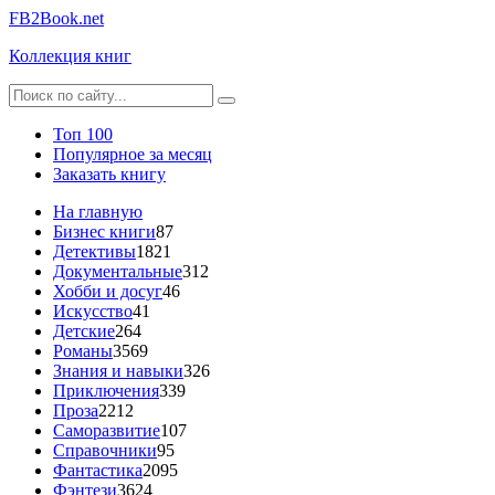
FB2Book.net
Коллекция книг
Топ 100
Популярное за месяц
Заказать книгу
На главную
Бизнес книги
87
Детективы
1821
Документальные
312
Хобби и досуг
46
Искусство
41
Детские
264
Романы
3569
Знания и навыки
326
Приключения
339
Проза
2212
Саморазвитие
107
Справочники
95
Фантастика
2095
Фэнтези
3624