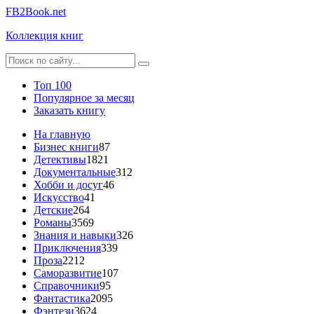
FB2Book.net
Коллекция книг
Топ 100
Популярное за месяц
Заказать книгу
На главную
Бизнес книги
87
Детективы
1821
Документальные
312
Хобби и досуг
46
Искусство
41
Детские
264
Романы
3569
Знания и навыки
326
Приключения
339
Проза
2212
Саморазвитие
107
Справочники
95
Фантастика
2095
Фэнтези
3624