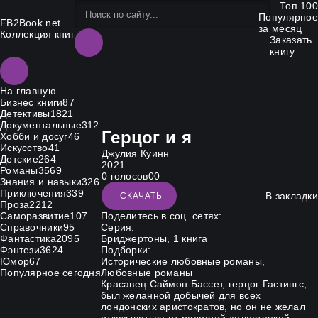
Топ 100
Популярное
FB2Book.net
за месяц
Коллекция книг
Заказать
книгу
На главную
Бизнес книги
87
Детективы
1821
Документальные
312
Герцог и я
Хобби и досуг
46
Искусство
41
Джулия Куинн
Детские
264
2021
Романы
3569
0
голосов
0
0
Знания и навыки
326
Приключения
339
В закладки
СКАЧАТЬ
Проза
2212
Саморазвитие
107
Поделитесь в соц. сетях:
Справочники
95
Серия:
Фантастика
2095
Бриджертоны
, 1 книга
Фэнтези
3624
Подборки:
Юмор
67
Исторические любовные романы
,
Популярное сегодня
Любовные романы
Красавец Саймон Бассет, герцог Гастингс,
был желанной добычей для всех
лондонских аристократов, но он не желал