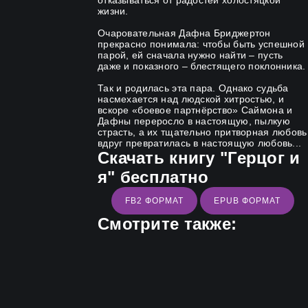
отказываться от радостей холостяцкой
жизни.
Очаровательная Дафна Бриджертон
прекрасно понимала: чтобы быть успешной
парой, ей сначала нужно найти – пусть
даже и показного – блестящего поклонника.
Так и родилась эта пара. Однако судьба
насмехается над людской хитростью, и
вскоре «боевое партнёрство» Саймона и
Дафны переросло в настоящую, пылкую
страсть, а их тщательно притворная любовь
вдруг превратилась в настоящую любовь...
Скачать книгу "Герцог и
я" бесплатно
FB2 ФОРМАТ
EPUB ФОРМАТ
Смотрите также: