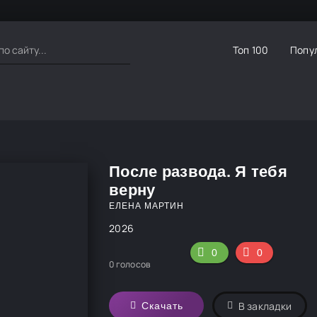
Топ 100
Попу
После развода. Я тебя
верну
ЕЛЕНА МАРТИН
2026
0
0
0
голосов
В закладки
Скачать