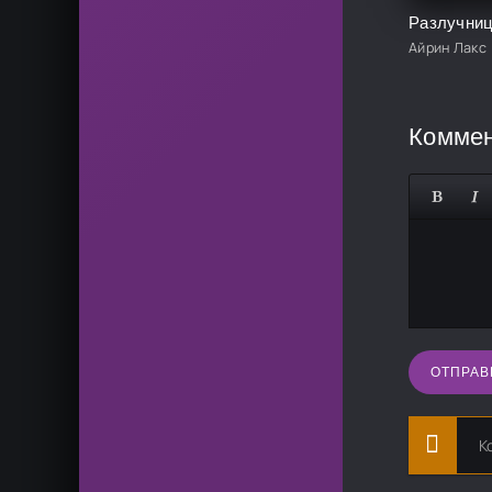
Разлучни
Айрин Лакс
Комме
ОТПРАВ
К