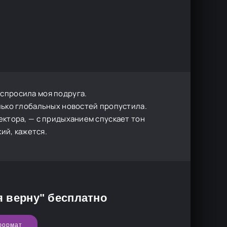
 спросила моя подруга.
олько глобальных новостей пропустила.
ректора, — с придыханием спускает тон
кий, кажется.
я верну" бесплатно
формат