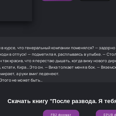
ы в курсе, что генеральный компании поменялся? — задорно
 ходи в отпуск! — подметила я, расплываясь в улыбке. — Ст
н так красив, что я перестаю дышать, когда вижу нового ди
, кстати, Кира… Это он. — Вика толкает меня в бок. — Вяземс
мирает, а руки вмиг леденеют.
Этого не может быть…
Скачать книгу "После развода. Я теб
FB2 формат
EPUB 