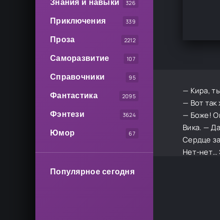
Знания и навыки
326
Приключения
339
Проза
2212
Саморазвитие
107
Справочники
95
— Кира, т
Фантастика
2095
— Вот так
Фэнтези
— Боже! О
3624
Вика. — Да
Юмор
67
Сердце за
Нет-нет… 
Популярное сегодня