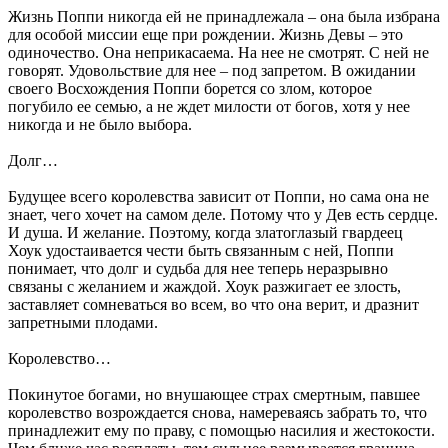
Жизнь Поппи никогда ей не принадлежала – она была избрана
для особой миссии еще при рождении. Жизнь Девы – это
одиночество. Она неприкасаема. На нее не смотрят. С ней не
говорят. Удовольствие для нее – под запретом. В ожидании
своего Восхождения Поппи борется со злом, которое
погубило ее семью, а не ждет милости от богов, хотя у нее
никогда и не было выбора.
Долг…
Будущее всего королевства зависит от Поппи, но сама она не
знает, чего хочет на самом деле. Потому что у Дев есть сердце.
И душа. И желание. Поэтому, когда златоглазый гвардеец
Хоук удостаивается чести быть связанным с ней, Поппи
понимает, что долг и судьба для нее теперь неразрывно
связаны с желанием и жаждой. Хоук разжигает ее злость,
заставляет сомневаться во всем, во что она верит, и дразнит
запретными плодами.
Королевство…
Покинутое богами, но внушающее страх смертным, павшее
королевство возрождается снова, намереваясь забрать то, что
принадлежит ему по праву, с помощью насилия и жестокости.