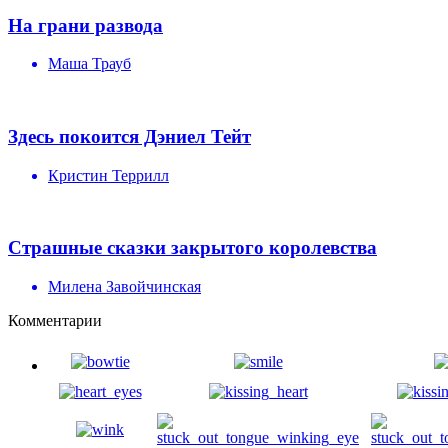
На грани развода
Маша Трауб
Здесь покоится Дэниел Тейт
Кристин Террилл
Страшные сказки закрытого королевства
Милена Завойчинская
Комментарии