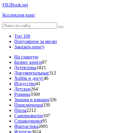
FB2Book.net
Коллекция книг
Топ 100
Популярное за месяц
Заказать книгу
На главную
Бизнес книги
87
Детективы
1821
Документальные
312
Хобби и досуг
46
Искусство
41
Детские
264
Романы
3569
Знания и навыки
326
Приключения
339
Проза
2212
Саморазвитие
107
Справочники
95
Фантастика
2095
Фэнтези
3624