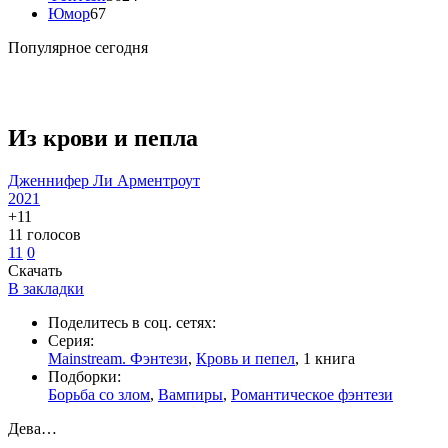
Юмор
67
Популярное сегодня
Из крови и пепла
Дженнифер Ли Арментроут
2021
+11
11
голосов
11
0
Скачать
В закладки
Поделитесь в соц. сетях:
Серия:
Mainstream. Фэнтези
,
Кровь и пепел
, 1 книга
Подборки:
Борьба со злом
,
Вампиры
,
Романтическое фэнтези
Дева…