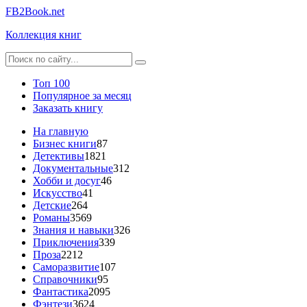
FB2Book.net
Коллекция книг
Топ 100
Популярное за месяц
Заказать книгу
На главную
Бизнес книги
87
Детективы
1821
Документальные
312
Хобби и досуг
46
Искусство
41
Детские
264
Романы
3569
Знания и навыки
326
Приключения
339
Проза
2212
Саморазвитие
107
Справочники
95
Фантастика
2095
Фэнтези
3624