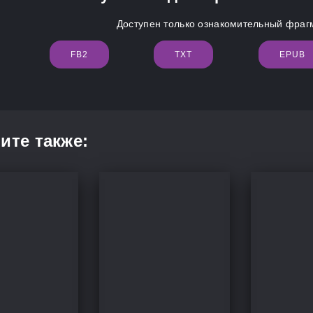
Доступен только ознакомительный фрагм
FB2
TXT
EPUB
ите также: