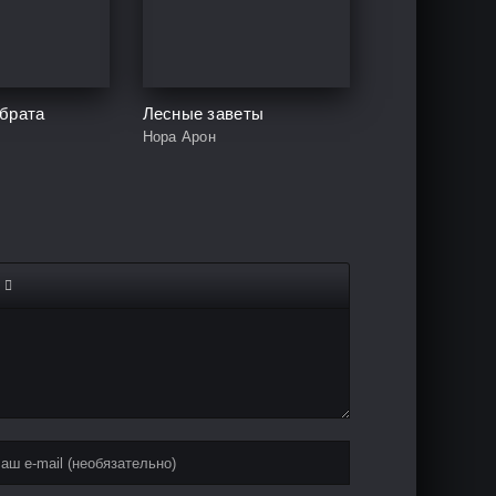
 брата
Лесные заветы
Нора Арон