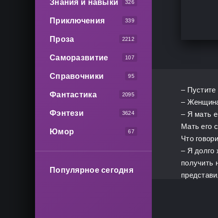
Знания и навыки
326
Приключения
339
Проза
2212
Саморазвитие
107
Справочники
95
– Пустите 
Фантастика
2095
– Женщина
Фэнтези
3624
– Я мать 
Мать его с
Юмор
67
Что говор
– Я долго 
получить н
Популярное сегодня
представи