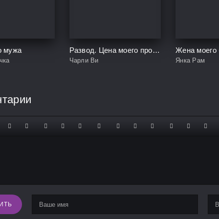
о мужа
Развод. Цена моего прощения
Жена моего
чка
Чарли Ви
Янка Рам
нтарии
ИТЬ