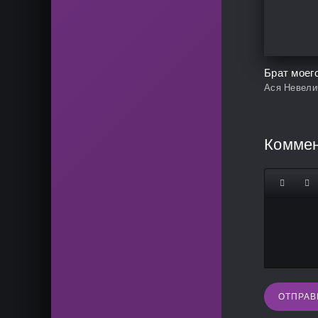
Брат моег
Ася Невели
Комме
ОТПРАВ