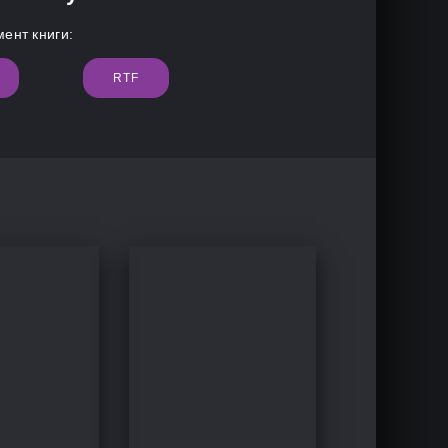
ент книги:
RTF