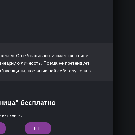
веком. О ней написано множество книг и
рдинарную личность. Поэма не претендует
той женщины, посвятившей себя служению
нница" бесплатно
ент книги:
RTF