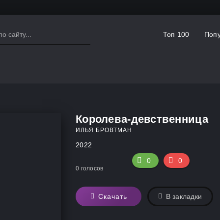
Топ 100
Попу
Королева-девственница
ИЛЬЯ БРОВТМАН
2022
0
0
0
голосов
Скачать
В закладки