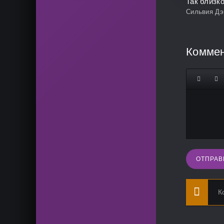
Так близк
Сильвия Дэ
Комме
ОТПРАВ
К