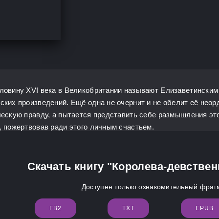
ловину XVI века в Великобритании называют Елизаветинским 
ских произведений. Ещё одна не очернит и не обелит её нео
ческую правду, а пытается представить себе размышления э
, пожертвовав ради этого личным счастьем.
Скачать книгу "Королева-девстве
Доступен только ознакомительный фрагм
FB2
TXT
EPUB