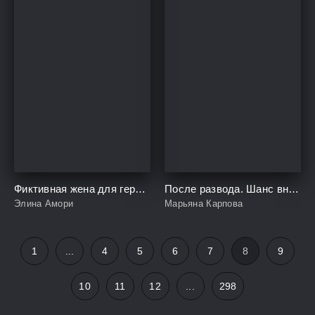
Фиктивная жена для герцога-монстра
После развода. Шанс вне расписания
Элина Амори
Марьяна Карпова
1
...
4
5
6
7
8
9
10
11
12
...
298