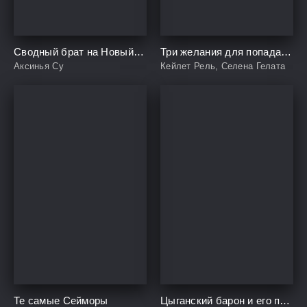
Сводный брат на Новый год
Три желания для попаданки
Аксинья Су
Кейлет Рель, Селена Гелата
Те самые Сейморы
Цыганский барон и его пташка