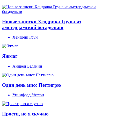
Новые записки Хендрика Груна из
амстердамской богадельни
Хендрик Грун
Яжмаг
Андрей Белянин
Один день мисс Петтигрю
Уинифред Уотсон
Прости, но я скучаю