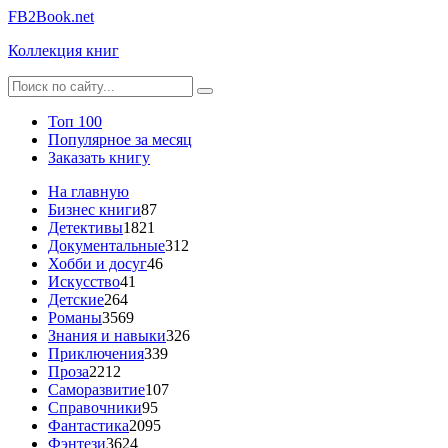
FB2Book.net
Коллекция книг
Топ 100
Популярное за месяц
Заказать книгу
На главную
Бизнес книги
87
Детективы
1821
Документальные
312
Хобби и досуг
46
Искусство
41
Детские
264
Романы
3569
Знания и навыки
326
Приключения
339
Проза
2212
Саморазвитие
107
Справочники
95
Фантастика
2095
Фэнтези
3624