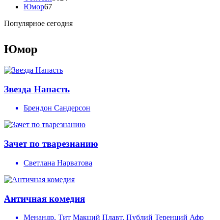
Юмор
67
Популярное сегодня
Юмор
Звезда Напасть
Брендон Сандерсон
Зачет по тварезнанию
Светлана Нарватова
Античная комедия
Менандр, Тит Макций Плавт, Публий Теренций Афр