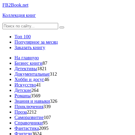
FB2Book.net
Коллекция книг
Топ 100
Популярное за месяц
Заказать книгу
На главную
Бизнес книги
87
Детективы
1821
Документальные
312
Хобби и досуг
46
Искусство
41
Детские
264
Романы
3569
Знания и навыки
326
Приключения
339
Проза
2212
Саморазвитие
107
Справочники
95
Фантастика
2095
Фэнтези
3624