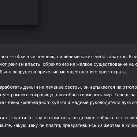
лов — обычный человек, лишённый каких-либо талантов. Клей
уют ранги и власть, обрекло его на жалкое существование на
 была разрушена прихотью могущественного аристократа.
аработать деньги на лечение сестры, он натыкается на отгол
ом огромного сокровища, способного изменить мир. Теперь за
е члены кровожадного культа и жадные руководители аукцио
ить, спасти сестру и отомстить, он должен собрать все свои
найте, какую цену он платит, превратившись из жертвы в хищн