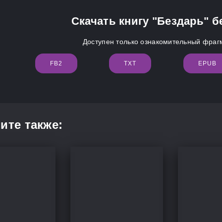
Скачать книгу "Бездарь" б
Доступен только ознакомительный фрагм
FB2
TXT
EPUB
ите также: