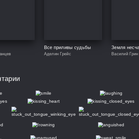
Все приливы судьбы
Земля несч
анцев
Аделин Грейс
Василий Грин
нтарии