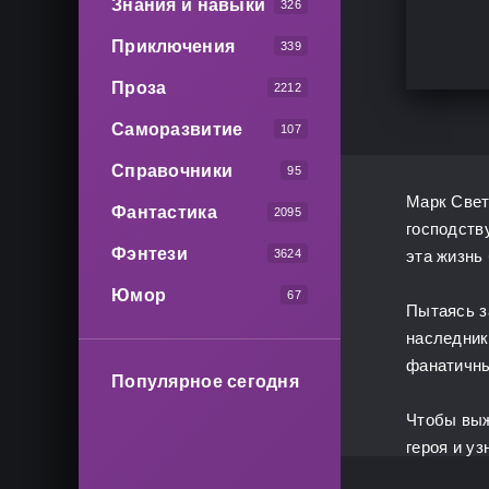
Знания и навыки
326
Приключения
339
Проза
2212
Саморазвитие
107
Справочники
95
Марк Свет
Фантастика
2095
господств
Фэнтези
3624
эта жизнь
Юмор
67
Пытаясь з
наследник
фанатичны
Популярное сегодня
Чтобы выж
героя и уз