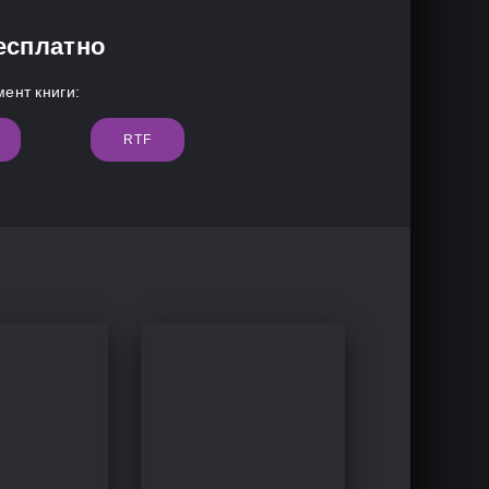
есплатно
ент книги:
RTF