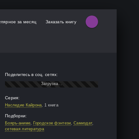
лярное за месяц
Заказать книгу
Поделитесь в соц. сетях:
Серия:
Наследие Кайрона
, 1 книга
Подборки:
Бояръ-аниме
,
Городское фэнтези
,
Самиздат
,
сетевая литература