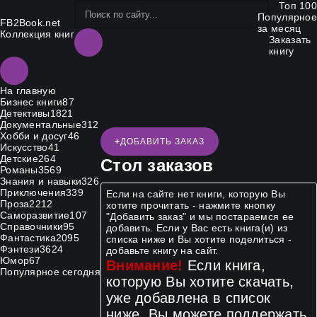
Топ 100
Популярное
FB2Book.net
за месяц
Коллекция книг
Заказать
книгу
На главную
Бизнес книги
87
Детективы
1821
Документальные
312
Хобби и досуг
46
+
ДОБАВИТЬ ЗАКАЗ
Искусство
41
Детские
264
Стол заказов
Романы
3569
Знания и навыки
326
Приключения
339
Если на сайте нет книги, которую Вы
Проза
2212
хотите прочитать - нажмите кнопку
Саморазвитие
107
"Добавить заказ" и мы постараемся ее
Справочники
95
добавить. Если у Вас есть книга(и) из
Фантастика
2095
списка ниже и Вы хотите поделиться -
Фэнтези
3624
добавьте книгу на сайт.
Юмор
67
Внимание!
Если книга,
Популярное сегодня
которую Вы хотите скачать,
уже добавлена в список
ниже, Вы можете поддержать