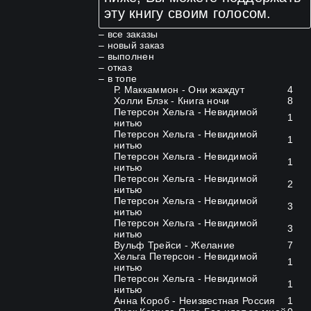
эту книгу своим голосом.
–
все заказы
–
новый заказ
–
выполнен
–
отказ
–
в топе
Р. Маккаммон - Они жаждут
4
Холли Блэк - Книга ночи
8
Петерсон Хельга - Невидимой
1
нитью
Петерсон Хельга - Невидимой
1
нитью
Петерсон Хельга - Невидимой
1
нитью
Петерсон Хельга - Невидимой
2
нитью
Петерсон Хельга - Невидимой
3
нитью
Петерсон Хельга - Невидимой
3
нитью
Вульф Трейси - Желание
7
Хельга Петерсон - Невидимой
1
нитью
Петерсон Хельга - Невидимой
1
нитью
Анна Короб - Неизвестная Россия
1