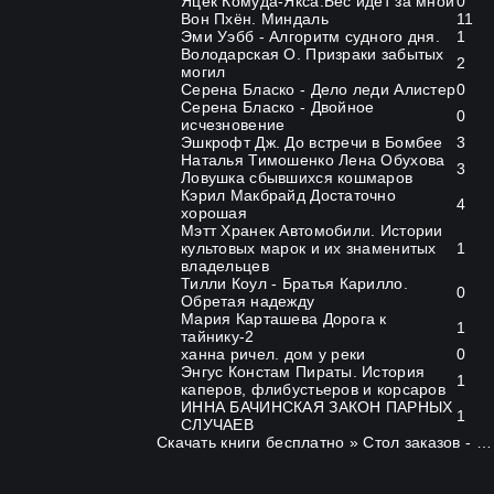
Яцек Комуда-Якса.Бес идет за мной
0
Вон Пхён. Миндаль
11
Эми Уэбб - Алгоритм судного дня.
1
Володарская О. Призраки забытых
2
могил
Серена Бласко - Дело леди Алистер
0
Серена Бласко - Двойное
0
исчезновение
Эшкрофт Дж. До встречи в Бомбее
3
Наталья Тимошенко Лена Обухова
3
Ловушка сбывшихся кошмаров
Кэрил Макбрайд Достаточно
4
хорошая
Мэтт Хранек Автомобили. Истории
культовых марок и их знаменитых
1
владельцев
Тилли Коул - Братья Карилло.
0
Обретая надежду
Мария Карташева Дорога к
1
тайнику-2
ханна ричел. дом у реки
0
Энгус Констам Пираты. История
1
каперов, флибустьеров и корсаров
ИННА БАЧИНСКАЯ ЗАКОН ПАРНЫХ
1
СЛУЧАЕВ
Скачать книги бесплатно
» Стол заказов - отказанные заказы