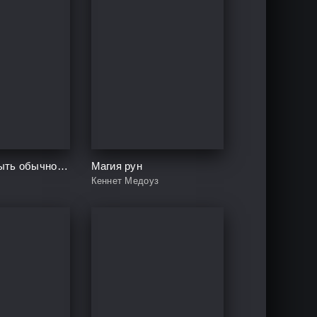
Смелость быть обычной. Наслаждайся простой жизнью, пока другие фотошопят свою
Магия рун
т
Кеннет Медоуз