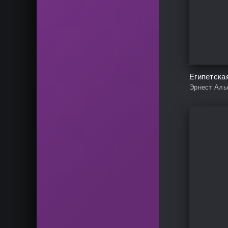
Эрнест Аль