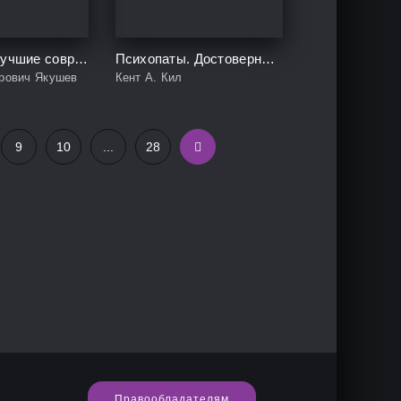
Притчи.ру. Лучшие современные притчи
Психопаты. Достоверный рассказ о людях без жалости, без совести, без раскаяния
рович Якушев
Кент А. Кил
9
10
...
28
Правообладателям