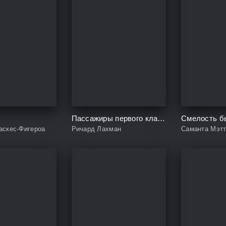
Пассажиры первого класса на тонущем корабле
аскес-Фигероа
Ричард Лахман
Саманта Мэт