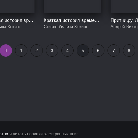
Кратчайшая история времени
Краткая история времени. От Большого взрыва до черных дыр
ьям Хокинг
Стивен Уильям Хокинг
Андрей Викто
1
2
3
4
5
6
7
8
атно
и читать новинки электронных книг.