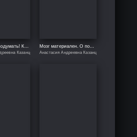
Кто бы мог подумать! Как мозг заставляет нас делать глупости
Мозг материален. О пользе томографа, транскраниального стимулятора и клеток улитки для понимания человеческого поведения
дреевна Казанцева
Анастасия Андреевна Казанцева