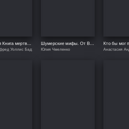
Египетская Книга мертвых
Шумерские мифы. От Всемирного потопа и эпоса о Гильгамеше до бога Энки и птицы Анзуд
фред Уоллис Бадж
Юлия Чмеленко
Анастасия Ан