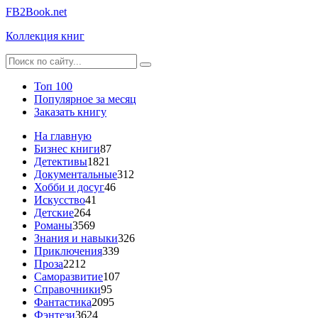
FB2Book.net
Коллекция книг
Топ 100
Популярное за месяц
Заказать книгу
На главную
Бизнес книги
87
Детективы
1821
Документальные
312
Хобби и досуг
46
Искусство
41
Детские
264
Романы
3569
Знания и навыки
326
Приключения
339
Проза
2212
Саморазвитие
107
Справочники
95
Фантастика
2095
Фэнтези
3624