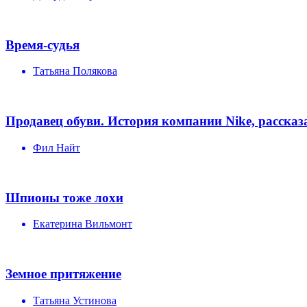
Время-судья
Татьяна Полякова
Продавец обуви. История компании Nike, рассказ
Фил Найт
Шпионы тоже лохи
Екатерина Вильмонт
Земное притяжение
Татьяна Устинова